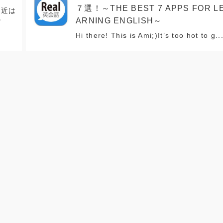
７選！～THE BEST 7 APPS FOR L
最近は
ARNING ENGLISH～
す
Hi there! This is Ami;)It’s too hot to g..