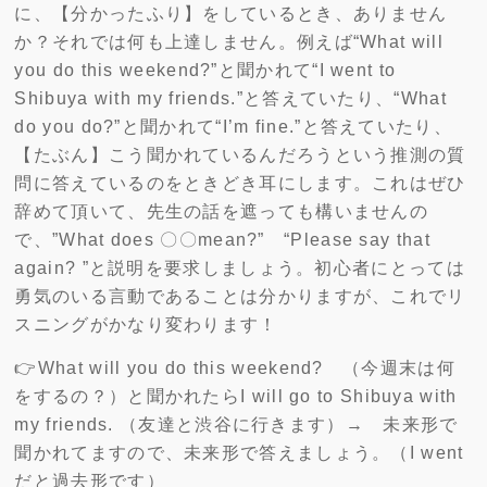
に、【分かったふり】をしているとき、ありません
か？それでは何も上達しません。例えば“What will
you do this weekend?”と聞かれて“I went to
Shibuya with my friends.”と答えていたり、“What
do you do?”と聞かれて“I’m fine.”と答えていたり、
【たぶん】こう聞かれているんだろうという推測の質
問に答えているのをときどき耳にします。これはぜひ
辞めて頂いて、先生の話を遮っても構いませんの
で、”What does 〇〇mean?” “Please say that
again? ”と説明を要求しましょう。初心者にとっては
勇気のいる言動であることは分かりますが、これでリ
スニングがかなり変わります！
👉What will you do this weekend? （今週末は何
をするの？）と聞かれたらI will go to Shibuya with
my friends. （友達と渋谷に行きます）→ 未来形で
聞かれてますので、未来形で答えましょう。（I went
だと過去形です）