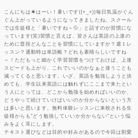
こんにちは☀はーい！暑いです((+_+))毎日気温がぐん
ぐん上がっているようになってきましたね。スクール
では生徒様と「暑いですね～💦」と話すのが習慣にな
っています(笑)習慣と言えば、皆さんは英語の上達の
ために普段どんなことを習慣にしていますか？週１レ
ッスン？通勤時は単語帳？どれも素晴らしいですね
～！ただもっと細かく学習習慣をつけておけば、上達
スピードも上がり、これでいいのかなぁと迷うことも
減ってくると思います。いざ、英語を勉強しようと決
めても、学生以来英語には触れずにここまで来たとい
う人にとっては、どこから勉強を始めればいいのか、
どうやって続けていけばいいのか分からないという方
は多いと思います。無料体験レッスンに来校される生
徒様からも”どう勉強していいか分からない”という悩
みをよく耳にします。
テキスト選びなどは目的や好みがあるので今回は割愛