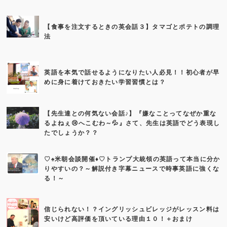
【食事を注文するときの英会話３】タマゴとポテトの調理
法
英語を本気で話せるようになりたい人必見！！初心者が早
めに身に着けておきたい学習習慣とは？
【先生達との何気ない会話♪】『嫌なことってなぜか重な
るよねぇ😢へこむわ～💦』さて、先生は英語でどう表現し
たでしょうか？？
♡♠米朝会談開催♦♡トランプ大統領の英語って本当に分か
りやすいの？～解説付き字幕ニュースで時事英語に強くな
る！～
信じられない！？イングリッシュビレッジがレッスン料は
安いけど高評価を頂いている理由１０！＋おまけ