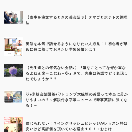
【食事を注文するときの英会話３】タマゴとポテトの調理
法
英語を本気で話せるようになりたい人必見！！初心者が早
めに身に着けておきたい学習習慣とは？
【先生達との何気ない会話♪】『嫌なことってなぜか重な
るよねぇ😢へこむわ～💦』さて、先生は英語でどう表現し
たでしょうか？？
♡♠米朝会談開催♦♡トランプ大統領の英語って本当に分か
りやすいの？～解説付き字幕ニュースで時事英語に強くな
る！～
信じられない！？イングリッシュビレッジがレッスン料は
安いけど高評価を頂いている理由１０！＋おまけ