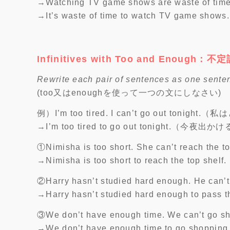
→Watching TV game shows are waste of time
→It’s waste of time to watch TV game shows.
Infinitives with Too and Enough：
Rewrite each pair of sentences as one senten
(too又はenoughを使って一つの文にしなさい)
例）I’m too tired. I can’t go out 
→I’m too tired to go out tonight.
①Nimisha is too short. She can’t reach the to
→Nimisha is too short to reach the top shelf.
②Harry hasn’t studied hard enough. He can’t 
→Harry hasn’t studied hard enough to pass th
③We don’t have enough time. We can’t go s
→We don’t have enough time to go shopping