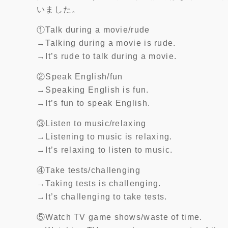
いました。
①Talk during a movie/rude
→Talking during a movie is rude.
→It’s rude to talk during a movie.
②Speak English/fun
→Speaking English is fun.
→It’s fun to speak English.
③Listen to music/relaxing
→Listening to music is relaxing.
→It’s relaxing to listen to music.
④Take tests/challenging
→Taking tests is challenging.
→It’s challenging to take tests.
⑤Watch TV game shows/waste of time.