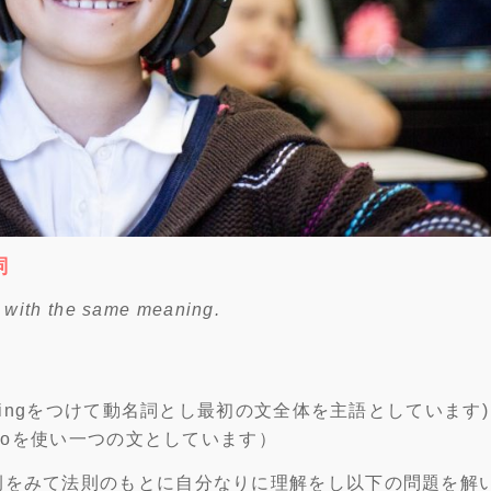
詞
s with the same meaning.
gal. (Driveにingをつけて動名詞とし最初の文全体を主語としています)
ense.（不定詞toを使い一つの文としています）
例をみて法則のもとに自分なりに理解をし以下の問題を解