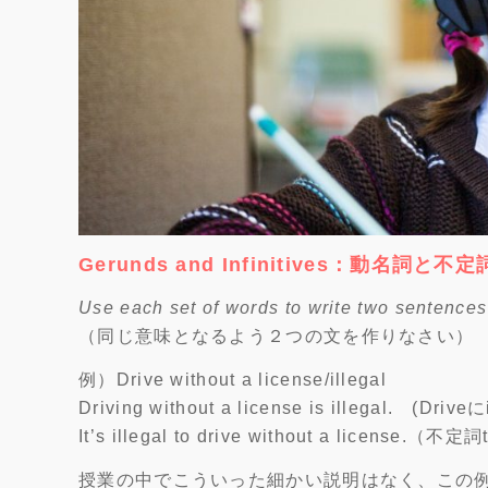
Gerunds and Infinitives：動名詞と不定
Use each set of words to write two sentence
（同じ意味となるよう２つの文を作りなさい）
例）Drive without a license/illegal
Driving without a license is ille
It’s illegal to drive without a lic
授業の中でこういった細かい説明はなく、この