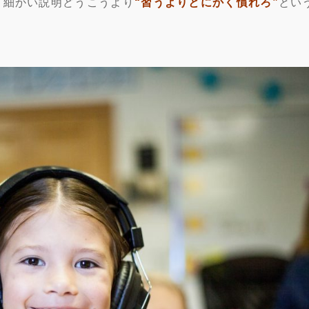
、細かい説明どうこうより
“習うよりとにかく慣れろ”
とい