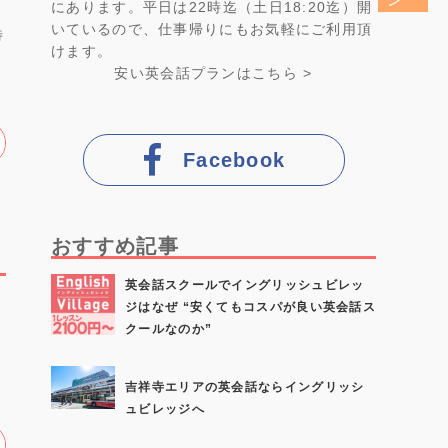
にあります。平日は22時迄（土日18:20迄）開
いているので、仕事帰りにもお気軽にご利用頂
特
けます。
安い英会話プラン
はこちら >
Facebook
おすすめ記事
英会話スクールでイングリッシュビレッ
ジはなぜ “安くてもコスパが良い英会話ス
クールなのか”
リ
吉祥寺エリアの英会話ならイングリッシ
ュビレッジへ