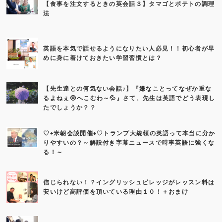
【食事を注文するときの英会話３】タマゴとポテトの調理
法
英語を本気で話せるようになりたい人必見！！初心者が早
めに身に着けておきたい学習習慣とは？
【先生達との何気ない会話♪】『嫌なことってなぜか重な
るよねぇ😢へこむわ～💦』さて、先生は英語でどう表現し
たでしょうか？？
♡♠米朝会談開催♦♡トランプ大統領の英語って本当に分か
りやすいの？～解説付き字幕ニュースで時事英語に強くな
る！～
信じられない！？イングリッシュビレッジがレッスン料は
安いけど高評価を頂いている理由１０！＋おまけ