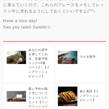
に覚えていくので、これらのフレーズをメモしてレッ
スン中に見れるようにしておくといいですよ(^^♪
Have a nice day!
See you later! Satomi☆
あなたの背中
を押してくれ
マルタ留学
る、応援洋楽
ソング10選
パート2！【イ
ングリッシュ
ビレッジ】
賢い予約の取
旅と英語【イ
り方について
ングリッシュ
ちょっとした
ビレッジ】
ヒント【イン
グリッシュビ