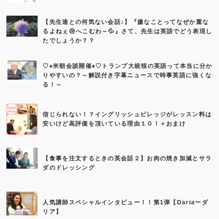
【先生達との何気ない会話♪】『嫌なことってなぜか重な
るよねぇ😢へこむわ～💦』さて、先生は英語でどう表現し
たでしょうか？？
♡♠米朝会談開催♦♡トランプ大統領の英語って本当に分か
りやすいの？～解説付き字幕ニュースで時事英語に強くな
る！～
信じられない！？イングリッシュビレッジがレッスン料は
安いけど高評価を頂いている理由１０！＋おまけ
【食事を注文するときの英会話２】お肉の焼き加減とサラ
ダのドレッシング
人気講師スペシャルインタビュー！！第1弾【Dariaーダ
リア】