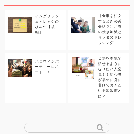
【食事を注文
イングリッシ
するときの英
ュビレッジの
会話２】お肉
ひみつ【後
の焼き加減と
編】
サラダのドレ
ッシング
英語を本気で
ハロウィンパ
話せるように
ーティーレポ
なりたい人必
ート！！
見！！初心者
が早めに身に
着けておきた
い学習習慣と
は？