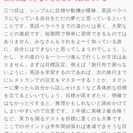
三つ目は、シンプルに目標や動機が曖昧、英語ペラペ
ラになっている自分をただの夢だと思っているという
ことです。英語ペラペラまでの道のりは長く、大変な
ことの連続です。短期間で簡単に習得できるものでは
ありません。みなさんもそれをよーく知っている故
に、自分にはできないと思ってしまうのでしょう。し
かし、その道のりを一つ一つ進んで行くしか方法はあ
りません。まずは目標設定。例えば『旅行先で困らな
いように』英語を学習するのであれば、次の旅行まで
にレストランでの注文をマスターする！とか、タクシ
ーに乗ったら自分から話しかける！など具体的な目標
を立てるといいでしょう。目標が高すぎたり、明確で
はなかったりすると、無理かもしれないと諦めかけて
しまいやすいので注意です。１年後に英検２級合格！
など、実力を測るテストを目標に置くのも大事です。
ここでのポイントは半年間頑張れば達成できそうな目