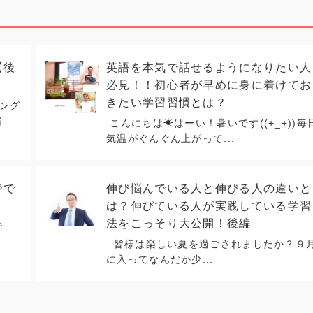
【後
英語を本気で話せるようになりたい人
必見！！初心者が早めに身に着けてお
きたい学習習慣とは？
ング
届
こんにちは☀はーい！暑いです((+_+))毎
気温がぐんぐん上がって...
ジで
伸び悩んでいる人と伸びる人の違いと
は？伸びている人が実践している学習
法をこっそり大公開！後編
で
皆様は楽しい夏を過ごされましたか？９
に入ってなんだか少...