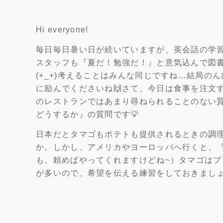
Hi everyone!
毎日毎日暑い日が続いていますが、英会話の学
スタッフも『夏だ！勉強だ！』と意気込んで図
(+_+)考えることはみんな同じですね…結局の
に励んでくださいね🙌さて、今日は食事を注文
のレストランではあまり尋ねられることのない質
どうするか』の質問です💡
日本だとタマゴもポテトも提供されるときの調
か。しかし、アメリカやヨーロッパへ行くと、
も、頼めばやってくれますけどね~）タマゴは
が多いので、希望を伝える練習をしておきましょ