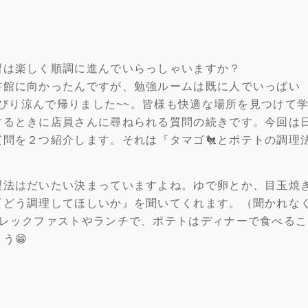
習は楽しく順調に進んでいらっしゃいますか？
書館に向かったんですが、勉強ルームは既に人でいっぱい
んびり涼んで帰りました~~。皆様も快適な場所を見つけて
するときに店員さんに尋ねられる質問の続きです。今回は
問を２つ紹介します。それは『タマゴ🐔とポテトの調理
理法はだいたい決まっていますよね。ゆで卵とか、目玉焼
『どう調理してほしいか』を聞いてくれます。（聞かれな
ブレックファストやランチで、ポテトはディナーで食べるこ
う😁