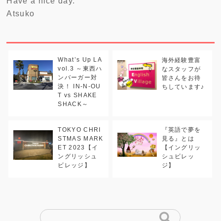
Have a nice day.
Atsuko
What’s Up LA
海外経験豊富
vol.3 ～東西ハ
なスタッフが
ンバーガー対
皆さんをお待
決！ IN-N-OU
ちしています♪
T vs SHAKE
SHACK～
TOKYO CHRI
『英語で夢を
STMAS MARK
見る』とは
ET 2023【イ
【イングリッ
ングリッシュ
シュビレッ
ビレッジ】
ジ】