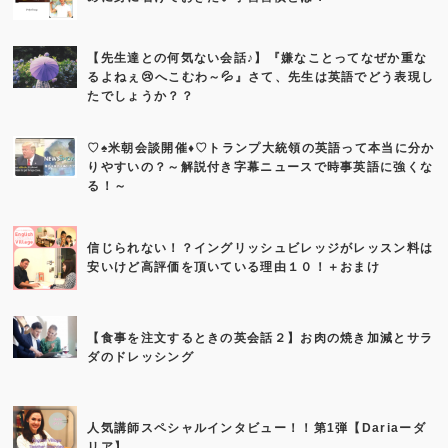
【先生達との何気ない会話♪】『嫌なことってなぜか重な
るよねぇ😢へこむわ～💦』さて、先生は英語でどう表現し
たでしょうか？？
♡♠米朝会談開催♦♡トランプ大統領の英語って本当に分か
りやすいの？～解説付き字幕ニュースで時事英語に強くな
る！～
信じられない！？イングリッシュビレッジがレッスン料は
安いけど高評価を頂いている理由１０！＋おまけ
【食事を注文するときの英会話２】お肉の焼き加減とサラ
ダのドレッシング
人気講師スペシャルインタビュー！！第1弾【Dariaーダ
リア】