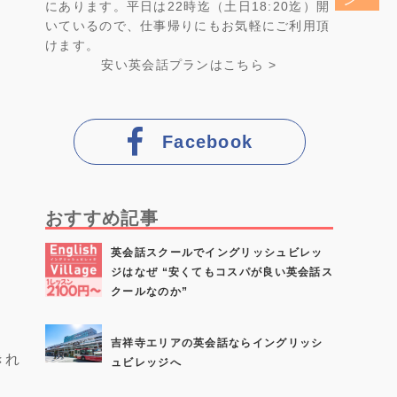
にあります。平日は22時迄（土日18:20迄）開
いているので、仕事帰りにもお気軽にご利用頂
けます。
安い英会話プラン
はこちら >
Facebook
おすすめ記事
英会話スクールでイングリッシュビレッ
ジはなぜ “安くてもコスパが良い英会話ス
クールなのか”
吉祥寺エリアの英会話ならイングリッシ
きれ
ュビレッジへ