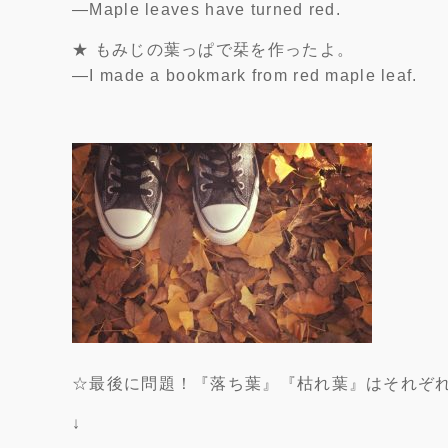
―Maple leaves have turned red.
★ もみじの葉っぱで栞を作ったよ。
―I made a bookmark from red maple leaf.
☆最後に問題！『落ち葉』『枯れ葉』はそれぞ
↓