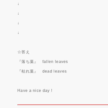
↓
↓
↓
↓
☆答え
『落ち葉』 fallen leaves
『枯れ葉』 dead leaves
Have a nice day !