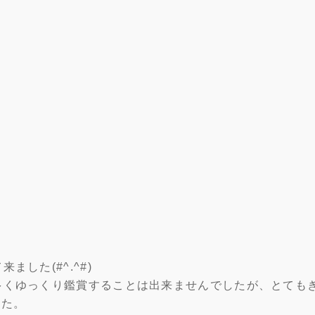
した(#^.^#)
多くゆっくり鑑賞することは出来ませんでしたが、とても
した。