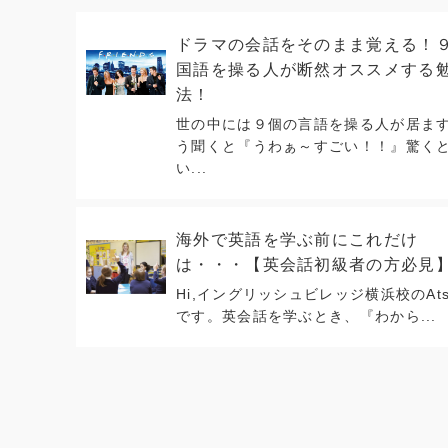
ドラマの会話をそのまま覚える！
国語を操る人が断然オススメする
法！
世の中には９個の言語を操る人が居ま
う聞くと『うわぁ～すごい！！』驚く
い...
海外で英語を学ぶ前にこれだけ
は・・・【英会話初級者の方必見
Hi,イングリッシュビレッジ横浜校のAts
です。英会話を学ぶとき、『わから...