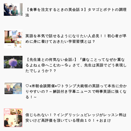
【食事を注文するときの英会話３】タマゴとポテトの調理
法
英語を本気で話せるようになりたい人必見！！初心者が早
めに身に着けておきたい学習習慣とは？
【先生達との何気ない会話♪】『嫌なことってなぜか重な
るよねぇ😢へこむわ～💦』さて、先生は英語でどう表現し
たでしょうか？？
♡♠米朝会談開催♦♡トランプ大統領の英語って本当に分か
りやすいの？～解説付き字幕ニュースで時事英語に強くな
る！～
信じられない！？イングリッシュビレッジがレッスン料は
安いけど高評価を頂いている理由１０！＋おまけ