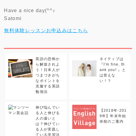
Have a nice day(^^♪
Satomi
無料体験レッスンお申込みはこちら
英語の恐怖か
ネイティブは
ら解放されよ
『I’m fine, th
う！日本人が
ank you! 』と
つまづきがち
は答えな
なポイントを
い！？
克服する英語
勉強法
伸び悩んでい
【2018年-201
る人と伸びる
9年】年末年始
人の違いと
休校のご案内
は？伸びてい
る人が実践し
ている学習法