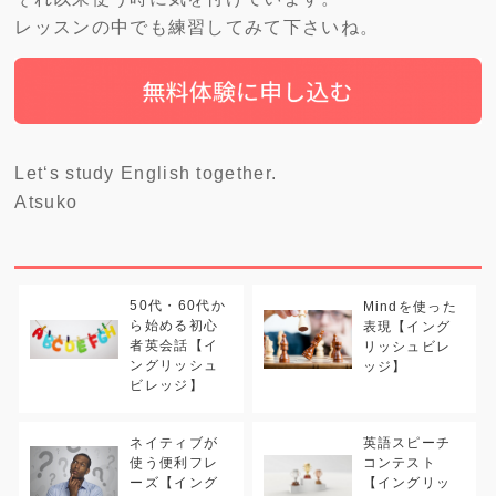
レッスンの中でも練習してみて下さいね。
Let‘s study English together.
Atsuko
50代・60代か
Mindを使った
ら始める初心
表現【イング
者英会話【イ
リッシュビレ
ングリッシュ
ッジ】
ビレッジ】
ネイティブが
英語スピーチ
使う便利フレ
コンテスト
ーズ【イング
【イングリッ