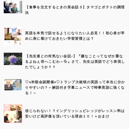
【食事を注文するときの英会話３】タマゴとポテトの調理
法
英語を本気で話せるようになりたい人必見！！初心者が早
めに身に着けておきたい学習習慣とは？
【先生達との何気ない会話♪】『嫌なことってなぜか重な
るよねぇ😢へこむわ～💦』さて、先生は英語でどう表現し
たでしょうか？？
♡♠米朝会談開催♦♡トランプ大統領の英語って本当に分か
りやすいの？～解説付き字幕ニュースで時事英語に強くな
る！～
信じられない！？イングリッシュビレッジがレッスン料は
安いけど高評価を頂いている理由１０！＋おまけ