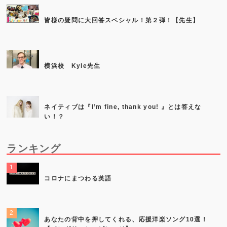
皆様の疑問に大回答スペシャル！第２弾！【先生】
横浜校 Kyle先生
ネイティブは『I’m fine, thank you! 』とは答えな
い！？
ランキング
コロナにまつわる英語
あなたの背中を押してくれる、応援洋楽ソング10選！