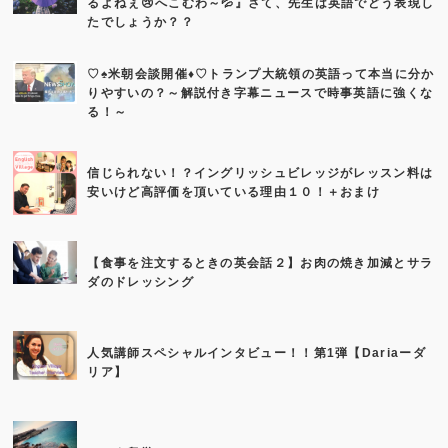
るよねぇ😢へこむわ～💦』さて、先生は英語でどう表現し
たでしょうか？？
♡♠米朝会談開催♦♡トランプ大統領の英語って本当に分か
りやすいの？～解説付き字幕ニュースで時事英語に強くな
る！～
信じられない！？イングリッシュビレッジがレッスン料は
安いけど高評価を頂いている理由１０！＋おまけ
【食事を注文するときの英会話２】お肉の焼き加減とサラ
ダのドレッシング
人気講師スペシャルインタビュー！！第1弾【Dariaーダ
リア】