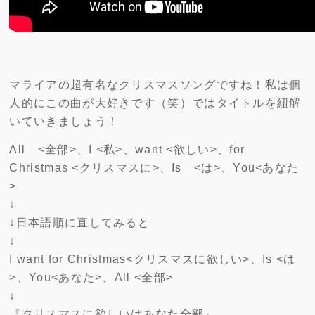
マライアの超有名なクリスマスソングですね！私は個
人的にこの曲が大好きです（笑）ではタイトルを紐解
いていきましょう！
All <全部>、I <私>、want <欲しい>、for
Christmas <クリスマスに>、Is <は>、You<あなた
>
↓
↓日本語順に直してみると
↓
I want for Christmas<クリスマスに欲しい>、Is <は
>、You<あなた>、All <全部>
↓
『クリスマスに欲しいはあなた全部』