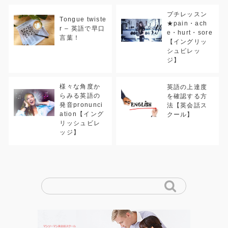
プチレッスン
Tongue twiste
★pain・ach
r – 英語で早口
e・hurt・sore
言葉！
【イングリッ
シュビレッ
ジ】
様々な角度か
英語の上達度
らみる英語の
を確認する方
発音pronunci
法【英会話ス
ation【イング
クール】
リッシュビレ
ッジ】