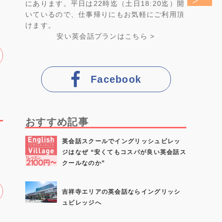
にあります。平日は22時迄（土日18:20迄）開
いているので、仕事帰りにもお気軽にご利用頂
けます。
安い英会話プラン
はこちら >
Facebook
おすすめ記事
英会話スクールでイングリッシュビレッ
う
ジはなぜ “安くてもコスパが良い英会話ス
クールなのか”
吉祥寺エリアの英会話ならイングリッシ
ュビレッジへ