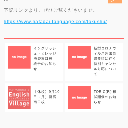
下記リンクより、ぜひご覧くださいませ。
https://www.hafadai-language.
com/tokushu/
イングリッシ
新型コロナウ
ュ・ビレッジ
ィルス外出自
池袋東口校
粛要請に伴う
統合のお知ら
特別キャンセ
せ
ル対応につい
て
【休校】9月10
TOEIC(R) 模
日（月）新宿
試開催のお知
南口校
らせ