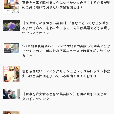
英語を本気で話せるようになりたい人必見！！初心者が早
めに身に着けておきたい学習習慣とは？
【先生達との何気ない会話♪】『嫌なことってなぜか重な
るよねぇ😢へこむわ～💦』さて、先生は英語でどう表現し
たでしょうか？？
♡♠米朝会談開催♦♡トランプ大統領の英語って本当に分か
りやすいの？～解説付き字幕ニュースで時事英語に強くな
る！～
信じられない！？イングリッシュビレッジがレッスン料は
安いけど高評価を頂いている理由１０！＋おまけ
【食事を注文するときの英会話２】お肉の焼き加減とサラ
ダのドレッシング