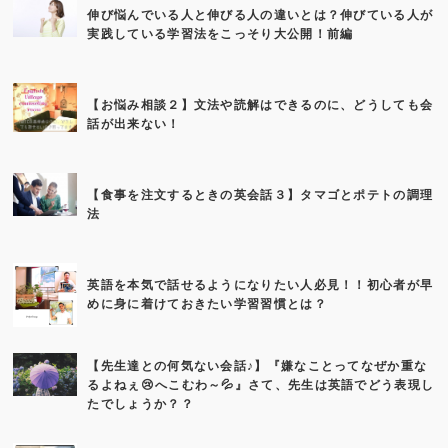
伸び悩んでいる人と伸びる人の違いとは？伸びている人が
実践している学習法をこっそり大公開！前編
【お悩み相談２】文法や読解はできるのに、どうしても会
話が出来ない！
【食事を注文するときの英会話３】タマゴとポテトの調理
法
英語を本気で話せるようになりたい人必見！！初心者が早
めに身に着けておきたい学習習慣とは？
【先生達との何気ない会話♪】『嫌なことってなぜか重な
るよねぇ😢へこむわ～💦』さて、先生は英語でどう表現し
たでしょうか？？