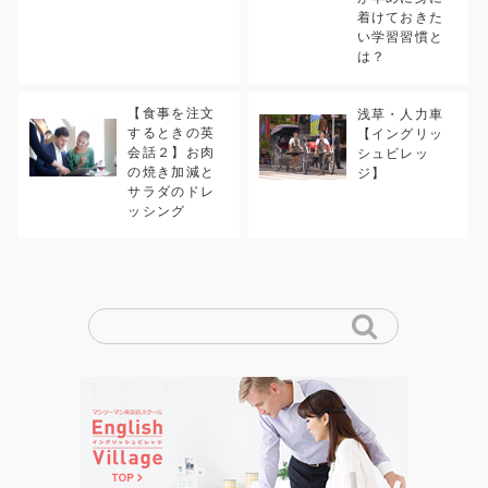
着けておきた
い学習習慣と
は？
【食事を注文
浅草・人力車
するときの英
【イングリッ
会話２】お肉
シュビレッ
の焼き加減と
ジ】
サラダのドレ
ッシング