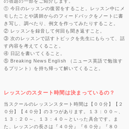
の宿題の一部をご紹介します。
① 今日のレッスンの復習をすること。レッスン中にメ
モしたことや講師からのフィードバックをノートに書
き写し、調べたり、例文を作ってみたりすること。
② レッスンを録音して何回も聞き返すこと。
③ 次のレッスンで話すトピックを先生にもらって、話
す内容を考えてくること。
④ 日記を書いてくること。
⑤ Breaking News English （ニュース英語で勉強す
るプリント）を持ち帰って解いてくること。
レッスンのスタート時間は決まっているの？
当スクールのレッスンスタート時間は【００分】【２
０分】【４０分】の３つがあります。１３：００～、
１３：２０～、１３：４０～といった具合です。ま
た、レッスンの長さは『４０分』『６０分』『８０