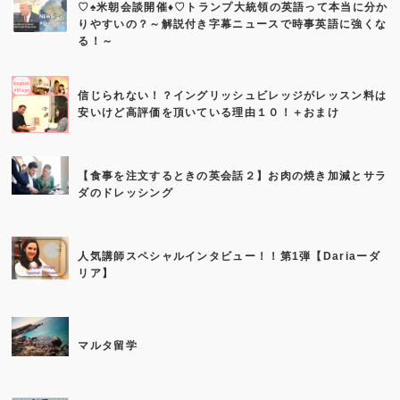
♡♠米朝会談開催♦♡トランプ大統領の英語って本当に分か
りやすいの？～解説付き字幕ニュースで時事英語に強くな
る！～
信じられない！？イングリッシュビレッジがレッスン料は
安いけど高評価を頂いている理由１０！＋おまけ
【食事を注文するときの英会話２】お肉の焼き加減とサラ
ダのドレッシング
人気講師スペシャルインタビュー！！第1弾【Dariaーダ
リア】
マルタ留学