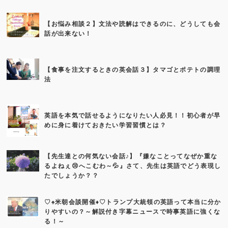
【お悩み相談２】文法や読解はできるのに、どうしても会
話が出来ない！
【食事を注文するときの英会話３】タマゴとポテトの調理
法
英語を本気で話せるようになりたい人必見！！初心者が早
めに身に着けておきたい学習習慣とは？
【先生達との何気ない会話♪】『嫌なことってなぜか重な
るよねぇ😢へこむわ～💦』さて、先生は英語でどう表現し
たでしょうか？？
♡♠米朝会談開催♦♡トランプ大統領の英語って本当に分か
りやすいの？～解説付き字幕ニュースで時事英語に強くな
る！～