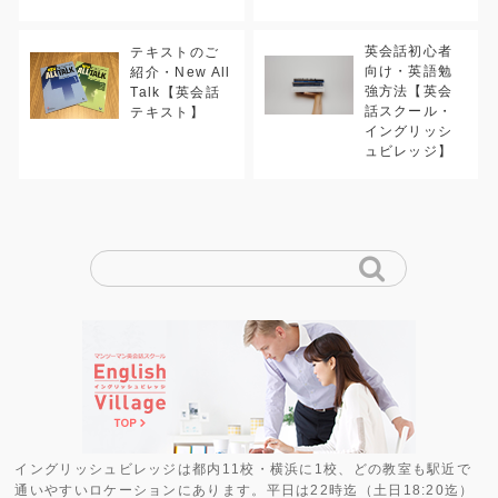
英会話初心者
テキストのご
向け・英語勉
紹介・New All
強方法【英会
Talk【英会話
話スクール・
テキスト】
イングリッシ
ュビレッジ】
イングリッシュビレッジは都内11校・横浜に1校、どの教室も駅近で
通いやすいロケーションにあります。平日は22時迄（土日18:20迄）