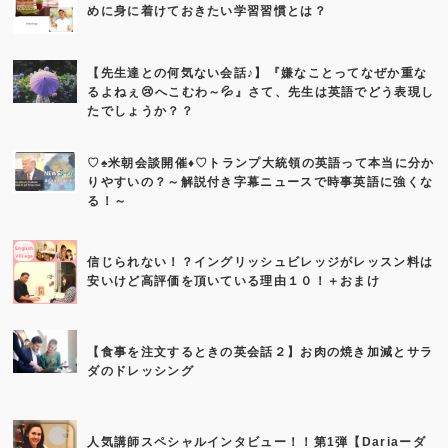
めに身に着けておきたい学習習慣とは？
【先生達との何気ない会話♪】『嫌なことってなぜか重な
るよねぇ😢へこむわ～💦』さて、先生は英語でどう表現し
たでしょうか？？
♡♠米朝会談開催♦♡トランプ大統領の英語って本当に分か
りやすいの？～解説付き字幕ニュースで時事英語に強くな
る！～
信じられない！？イングリッシュビレッジがレッスン料は
安いけど高評価を頂いている理由１０！＋おまけ
【食事を注文するときの英会話２】お肉の焼き加減とサラ
ダのドレッシング
人気講師スペシャルインタビュー！！第1弾【Dariaーダ