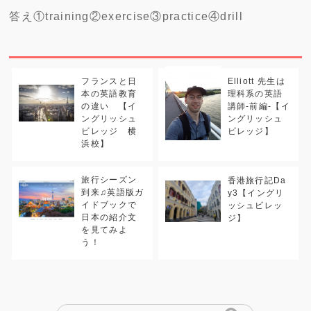
答え①training②exercise③practice④drill
フランスと日
Elliott 先生は
本の英語教育
理科系の英語
の違い 【イ
講師-前編-【イ
ングリッシュ
ングリッシュ
ビレッジ 横
ビレッジ】
浜校】
旅行シーズン
香港旅行記Da
到来♫英語版ガ
y3【イングリ
イドブックで
ッシュビレッ
日本の紹介文
ジ】
を見てみよ
う！