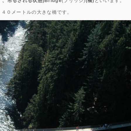
す、吊るされる状態)
Bridge
(ブリッジ)
(橋)
といいます。
１４０メートルの大きな橋です。