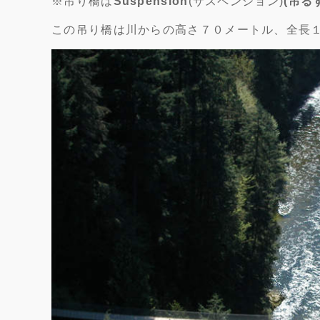
※吊り橋は
Suspension
(サスペンション)
(吊る
この吊り橋は川からの高さ７０メートル、全長