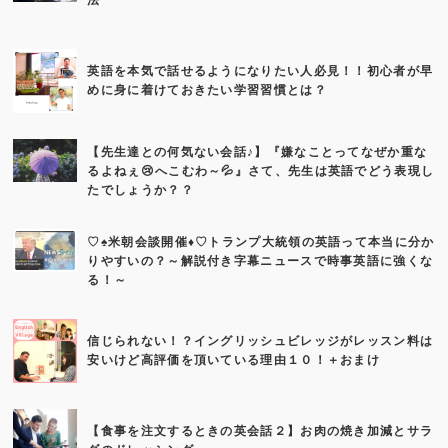
法
英語を本気で話せるようになりたい人必見！！初心者が早
めに身に着けておきたい学習習慣とは？
【先生達との何気ない会話♪】『嫌なことってなぜか重な
るよねぇ😢へこむわ～💦』さて、先生は英語でどう表現し
たでしょうか？？
♡♠米朝会談開催♦♡トランプ大統領の英語って本当に分か
りやすいの？～解説付き字幕ニュースで時事英語に強くな
る！～
信じられない！？イングリッシュビレッジがレッスン料は
安いけど高評価を頂いている理由１０！＋おまけ
【食事を注文するときの英会話２】お肉の焼き加減とサラ