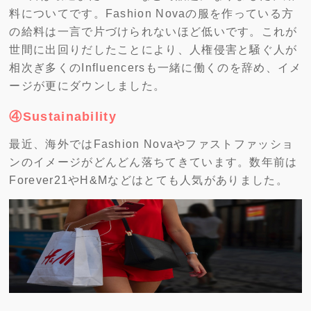
料についてです。Fashion Novaの服を作っている方
の給料は一言で片づけられないほど低いです。これが
世間に出回りだしたことにより、人権侵害と騒ぐ人が
相次ぎ多くのInfluencersも一緒に働くのを辞め、イメ
ージが更にダウンしました。
④Sustainability
最近、海外ではFashion Novaやファストファッショ
ンのイメージがどんどん落ちてきています。数年前は
Forever21やH&Mなどはとても人気がありました。