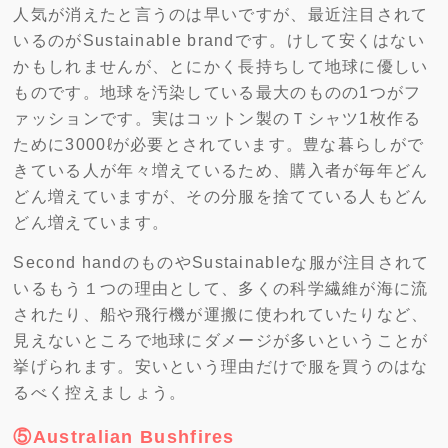
人気が消えたと言うのは早いですが、最近注目されて
いるのがSustainable brandです。けして安くはない
かもしれませんが、とにかく長持ちして地球に優しい
ものです。地球を汚染している最大のものの1つがフ
ァッションです。実はコットン製のＴシャツ1枚作る
ために3000ℓが必要とされています。豊な暮らしがで
きている人が年々増えているため、購入者が毎年どん
どん増えていますが、その分服を捨てている人もどん
どん増えています。
Second handのものやSustainableな服が注目されて
いるもう１つの理由として、多くの科学繊維が海に流
されたり、船や飛行機が運搬に使われていたりなど、
見えないところで地球にダメージが多いということが
挙げられます。安いという理由だけで服を買うのはな
るべく控えましょう。
⑤Australian Bushfires