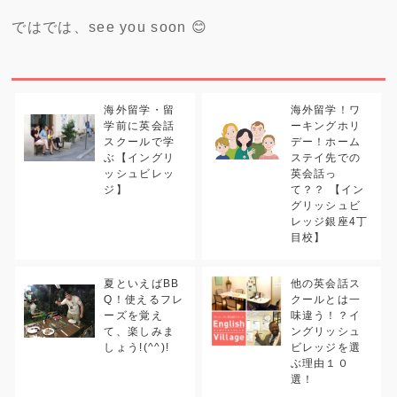
ではでは、see you soon 😊
海外留学・留
海外留学！ワ
学前に英会話
ーキングホリ
スクールで学
デー！ホーム
ぶ【イングリ
ステイ先での
ッシュビレッ
英会話っ
ジ】
て？？ 【イン
グリッシュビ
レッジ銀座4丁
目校】
夏といえばBB
他の英会話ス
Q！使えるフレ
クールとは一
ーズを覚え
味違う！？イ
て、楽しみま
ングリッシュ
しょう!(^^)!
ビレッジを選
ぶ理由１０
選！