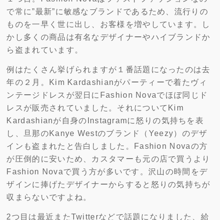
で常に”最新”に敏感なブランドであるため、流行りの
ものを一早く世に出し、お客様を増やしています。し
かし多くの商品は有名なデザイナーやハイブランドか
ら盗まれています。
例はたくさん挙げられますが１番話題になったのは去
年の２月。Kim Kardashianがパーティーで着たヴィ
ンテージドレスが翌日にFashion Novaでほぼ同じド
レスが販売されていました。それについてKim
Kardashianが自身のInstagramに怒りの気持ちを表
し、旦那のKanye Westのブランド（Yeezy）のデザ
インも盗まれたと告白しました。Fashion Novaの方
が圧倒的に安いため、カスタマーも元の店で買うより
Fashion Novaで買う方が多いです。沢山の時間をデ
ザインに捧げたデザイナーからすると怒りの気持ちが
収まらないですよね。
2つ目は最近またTwitterなどで話題になりました、給