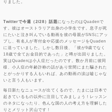
りました。
Twitterで今週（2/28）話題
になったのはQuadenで
す。彼はオーストラリア出身の小学生です。息子が死
にたいと泣き叫んでいる動画を彼の母親がSNSにアッ
プし、有名人が寄付金や応援のメッセージをQuaden
に送っていました。しかし数日後、「彼が9歳でなく
18歳で全てお金目的であった」と噂が出回りました。
実はQuadenは小人症だったのです。数か月前に彼同
様、小人症の年齢詐称の話があり世間にまた騙された
とがっかりする人もいれば、あの動画の涙は嘘じゃな
いと言う人もいます。
毎日新たなニュースが出てくるので、たまには日本で
起きているもの以外に注目してみましょう！レッスン
のネタになったり、色んな国の人の考え方を理解した
りとメリット沢山です！