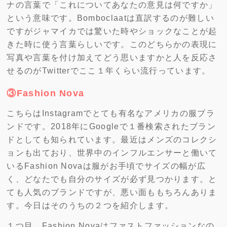
ナの言葉で「これについてあなたの意見は何ですか」
という意味です。Bomboclaatは直訳するのが難しい
ですがジャマイカでは驚いた時やショックなことが起
きた時に使う言葉らしいです。このどちらかの表現に
写真や言葉を付け加えてどう思いますかと人を反応さ
せるのがTwitterでここ１年くらい流行っています。
③Fashion Nova
こちらはInstagramでとても有名なアメリカの服ブラ
ンドです。2018年にGoogleで１番検索されたブラン
ドとしても知られています。最近はメンズのコレクシ
ョンも出ており、世界中のインフルエンサーと働いて
いるFashion Novaは服がお手頃でサイズの幅が広
く、どなたでも自分のサイズが必ず見つかります。と
ても人気のブランドですが、悪い面ももちろんありま
す。今日はそのうちの２つを紹介します。
１つ目。Fashion Novaはファストファッションなの