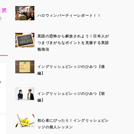
と
沢
ハロウィンパーティーレポート！！
の
英語の恐怖から解放されよう！日本人が
つまづきがちなポイントを克服する英語
勉強法
イングリッシュビレッジのひみつ【後
編】
o
イングリッシュビレッジのひみつ【前
編】
初心者にぴったり！イングリッシュビレ
ッジの個人レッスン