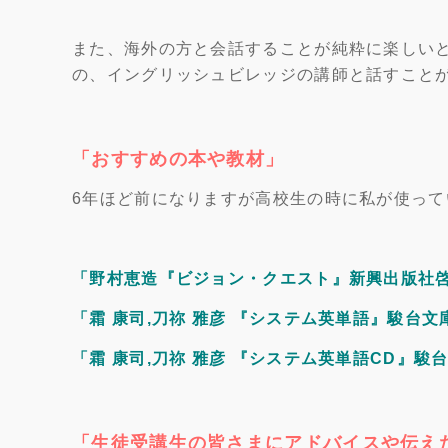
また、海外の方と会話することが純粋に楽しい
の、イングリッシュビレッジの講師と話すこと
「おすすめの本や教材」
6年ほど前になりますが高校生の時に私が使っ
「野村恵造『ビジョン・クエスト』新興出版社啓林館
「霜 康司,刀祢 雅彦 『システム英単語』駿台文庫,
「霜 康司,刀祢 雅彦 『システム英単語CD』駿台文庫
「生徒受講生の皆さまにアドバイスや伝え