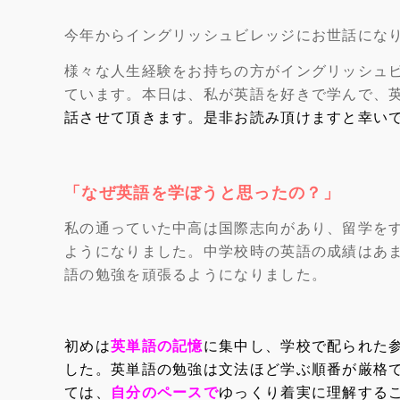
今年からイングリッシュビレッジにお世話になりま
様々な人生経験をお持ちの方がイングリッシュ
ています。本日は、私が英語を好きで学んで、
話させて頂きます。是非お読み頂けますと幸い
「なぜ英語を学ぼうと思ったの？」
私の通っていた中高は国際志向があり、留学を
ようになりました。中学校時の英語の成績はあ
語の勉強を頑張るようになりました。
初めは
英単語の記憶
に集中し、学校で配られた
した。英単語の勉強は文法ほど学ぶ順番が厳格
ては、
自分のペースで
ゆっくり着実に
理解する