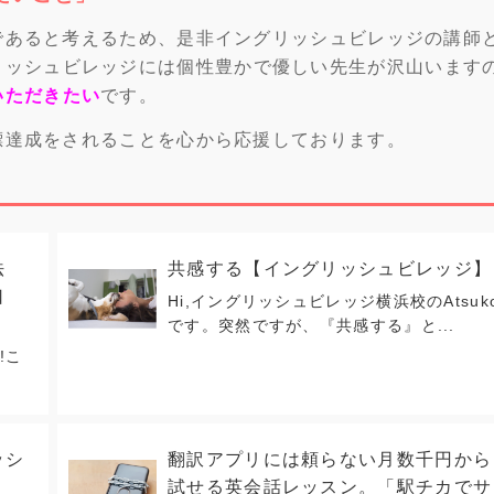
であると考えるため、是非イングリッシュビレッジの講師
リッシュビレッジには個性豊かで優しい先生が沢山います
いただきたい
です。
標達成をされることを心から応援しております。
法
共感する【イングリッシュビレッジ】
口
Hi,イングリッシュビレッジ横浜校のAtsuk
です。突然ですが、『共感する』と...
k!こ
ッシ
翻訳アプリには頼らない月数千円から
試せる英会話レッスン。「駅チカでサ