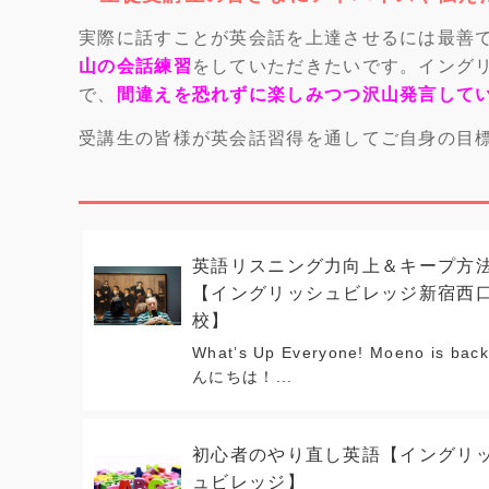
実際に話すことが英会話を上達させるには最善
山の会話練習
をしていただきたいです。イング
で、
間違えを恐れずに楽しみつつ沢山発言して
受講生の皆様が英会話習得を通してご自身の目
英語リスニング力向上＆キープ方
【イングリッシュビレッジ新宿西
校】
What’s Up Everyone! Moeno is bac
んにちは！...
初心者のやり直し英語【イングリ
ュビレッジ】