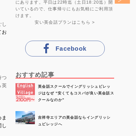
にあります。平日は22時迄（土日18:20迄）開
いているので、仕事帰りにもお気軽にご利用頂
けます。
安い英会話プラン
はこちら >
ごし
てお
Facebook
おすすめ記事
持つ
ら英
英会話スクールでイングリッシュビレッ
ジはなぜ “安くてもコスパが良い英会話ス
クールなのか”
めま
吉祥寺エリアの英会話ならイングリッシ
ュビレッジへ
関し