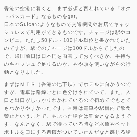
香港の空港に着くと、まず必須と言われている「オク
トパスカード」なるものをget。
日本のSuicaのようなもので交通機関やお店でキャッ
シュレスで利用ができるものです。チャージは駅やコ
ンビニ。ただし50ドル・100ドル単位と書かれていた
のですが、駅でのチャージは100ドルからでしたの
で、帰国前日は日本円を両替しておくべきか、手持ち
のキャッシュで足りるのか、やや頭を使いながらの行
動となりました。
まずはＭＴＲ（香港の地下鉄）でホテルに向かうので
すが、電車は路線ごとに色分けされていて、また、入
口と出口がしっかりわかれているので初めてでもとて
もわかりやすかったです。香港は電車や駅構内で飲食
禁止ということで、やぶった場合は罰金となるようで
す。なんとなく、駅で待っている時など水筒やペット
ボトルを口にする習慣がついていたんだなと感じる場