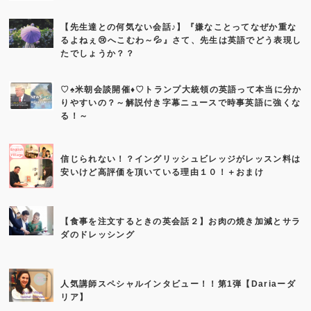
【先生達との何気ない会話♪】『嫌なことってなぜか重な
るよねぇ😢へこむわ～💦』さて、先生は英語でどう表現し
たでしょうか？？
♡♠米朝会談開催♦♡トランプ大統領の英語って本当に分か
りやすいの？～解説付き字幕ニュースで時事英語に強くな
る！～
信じられない！？イングリッシュビレッジがレッスン料は
安いけど高評価を頂いている理由１０！＋おまけ
【食事を注文するときの英会話２】お肉の焼き加減とサラ
ダのドレッシング
人気講師スペシャルインタビュー！！第1弾【Dariaーダ
リア】