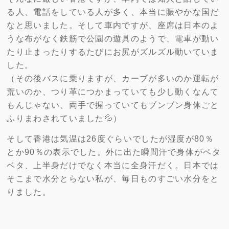
る人、電話をしている人が多く、本当に賑やかな国だ
なと思いました。そして車内ですが、座席は日本のよ
うな布がなく鉄筋で公園の遊具のようで、電車が動い
たり止まったりするたびにお尻がズルズル動いていま
した。
（その後バスに乗りますが、カーブが多いのか運転が
荒いのか、つり革につかまっていても少し動くなんて
もんじゃない、両手で握っていてもブンブン身体ごと
ふりまわされていました💦）
そして香港は気温は26度ぐらいでしたが湿度が80％
とか90％の表示でした。外に出た瞬間汗で身体がベタ
ベタ、上半身だけでなく本当に全身汗だく。日本では
そこまで水分とらない私が、毎日ものすごい水分をと
りました。