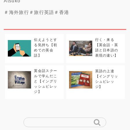
Atsuko
＃海外旅行＃旅行英語＃香港
伝えようとす
行く・来る
る気持ち【初
【英会話・英
めての英会
語と日本語の
話】
表現の違い】
英会話スクー
英語の上達
ルで学んだこ
【イングリッ
と【イングリ
シュビレッ
ッシュビレッ
ジ】
ジ】