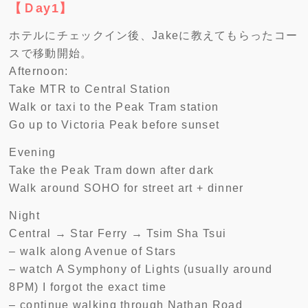
【Ｄay1】
ホテルにチェックイン後、Jakeに教えてもらったコー
スで移動開始。
Afternoon:
Take MTR to Central Station
Walk or taxi to the Peak Tram station
Go up to Victoria Peak before sunset
Evening
Take the Peak Tram down after dark
Walk around SOHO for street art + dinner
Night
Central → Star Ferry → Tsim Sha Tsui
– walk along Avenue of Stars
– watch A Symphony of Lights (usually around
8PM) I forgot the exact time
– continue walking through Nathan Road