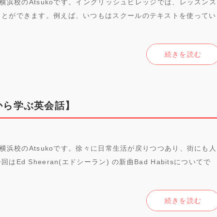
ジ横浜校のAtsukoです。イングリッシュビレッジでは、レッスンス
ことができます。例えば、いつもはスクールのテキストを使ってい
続きを読む
歌詞から学ぶ英会話】
ジ横浜校のAtsukoです。徐々に日常生活が戻りつつあり、街にも人
d Sheeran(エドシーラン) の新曲Bad Habitsについてで
続きを読む